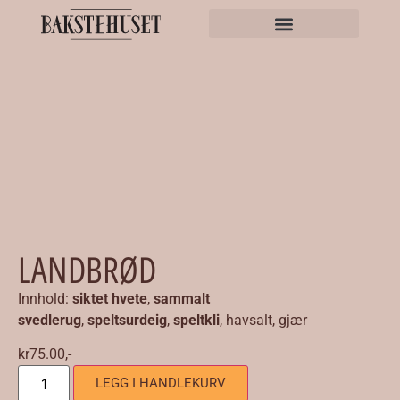
LANDBRØD
Innhold:
siktet hvete
,
sammalt
svedlerug
,
speltsurdeig
,
speltkli
, havsalt, gjær
kr
75.00
,-
LEGG I HANDLEKURV