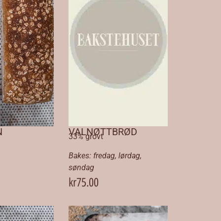
N
VALNØTTBRØD
33% grovt
Bakes:
fredag
,
lørdag
,
søndag
kr
75.00