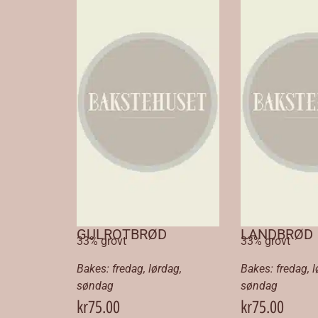
GULROTBRØD
LANDBRØD
33% grovt
33% grovt
Bakes:
fredag
,
lørdag
,
Bakes:
fredag
,
l
søndag
søndag
kr
75.00
kr
75.00