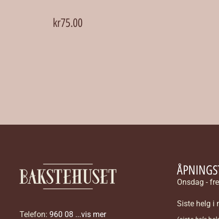
kr
75.00
ÅPNINGST
Onsdag - fr
Siste helg 
Telefon:
960 08 ...vis mer