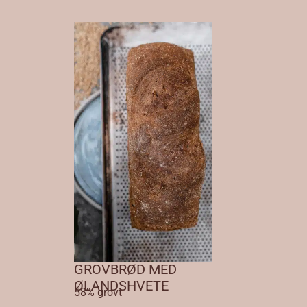
GROVBRØD MED
ØLANDSHVETE
58% grovt