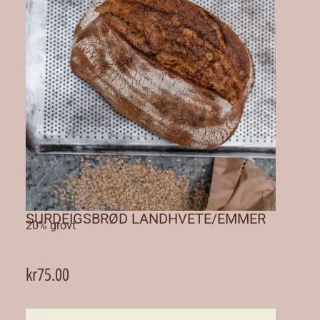
SURDEIGSBRØD LANDHVETE/EMMER
20% grovt
kr
75.00