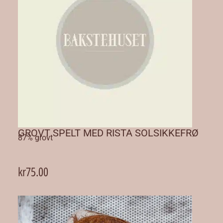
GROVT SPELT MED RISTA SOLSIKKEFRØ
87% grovt
kr
75.00