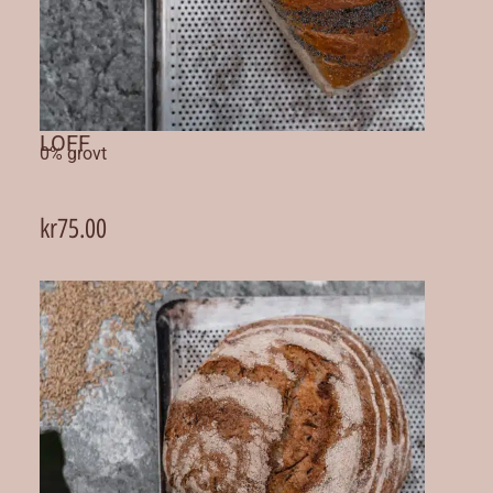
LOFF
0% grovt
kr
75.00