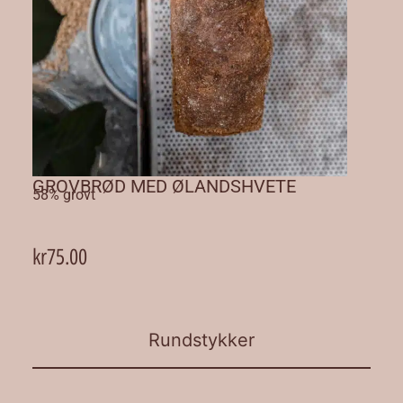
GROVBRØD MED ØLANDSHVETE
58% grovt
kr
75.00
Rundstykker