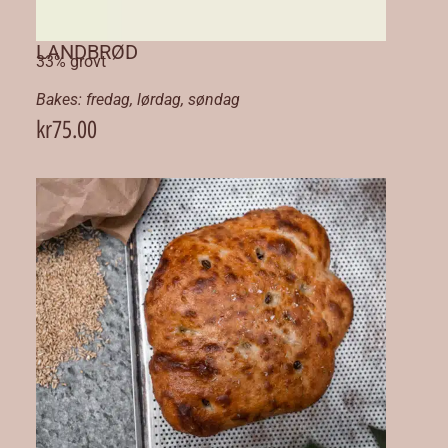
LANDBRØD
33% grovt
Bakes:
fredag
,
lørdag
,
søndag
kr
75.00