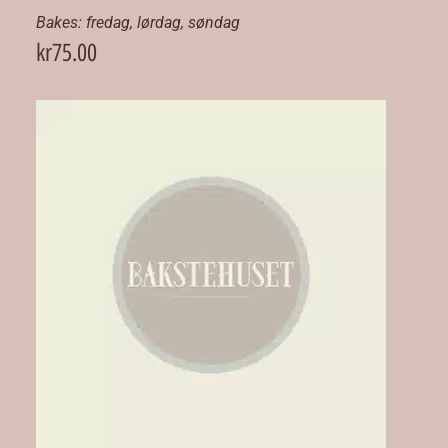
Bakes:
fredag
,
lørdag
,
søndag
kr
75.00